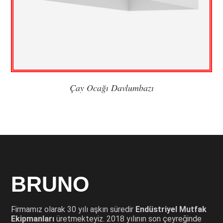
Çay Ocağı Davlumbazı
BRUNO
Firmamız olarak 30 yılı aşkın süredir
Endüstriyel Mutfak
Ekipmanları
üretmekteyiz. 2018 yılının son çeyreğinde