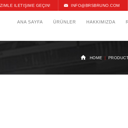
IZIMLE ILETIŞIME GEÇIN!
INFO@BRSBRUNO.COM
ANA SAYFA
ÜRÜNLER
HAKKIMIZDA
HOME
PRODUC