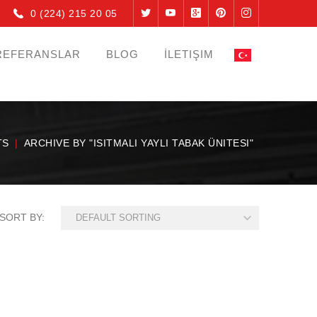
0 (224) 215 20 05
REFERANSLAR
BLOG
İLETIŞIM
TS
ARCHIVE BY "ISITMALI YAYLI TABAK ÜNITESI"