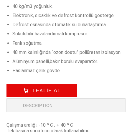
40 kg/m3 yoğunluk.
Elektronik, sıcaklık ve defrost kontrollü gösterge.
Defrost esnasında otomatik su buharlaştırma.
Sökülebilir havalandırmalı kompresör.
Fanlı soğutma.
48 mm kalınlığında “ozon dostu” poliüretan izolasyon.
Alüminyum panelli,bakır borulu evaparatör.
Paslanmaz çelik gövde.
TEKLİF AL
DESCRIPTION
Çalışma aralığı; -10 º C , + 40 º C
Tek başına soğutucu olarak kullanabilme.