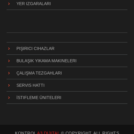
YER IZGARALARI
PIŞIRICI CIHAZLAR
BULAŞIK YIKAMA MAKINELERI
ÇALIŞMA TEZGAHLARI
SERVIS HATTI
İSTIFLEME ÜNITELERI
KONTROL
A3 DIJITAL
© COPYRIGHT. ALL RIGHTS