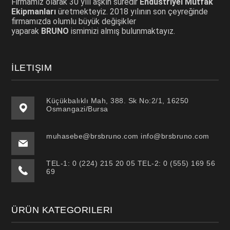
Firmamız olarak 30 yılı aşkın süredir
Endüstriyel Mutfak
Ekipmanları
üretmekteyiz. 2018 yılının son çeyreğinde
firmamızda olumlu büyük değişikler
yaparak
BRUNO
ismimizi almış bulunmaktayız.
İLETIŞIM
Küçükbalıklı Mah, 388. Sk No:2/1, 16250
Osmangazi/Bursa
muhasebe@brsbruno.com info@brsbruno.com
TEL-1: 0 (224) 215 20 05 TEL-2: 0 (555) 169 56
69
ÜRÜN KATEGORILERI